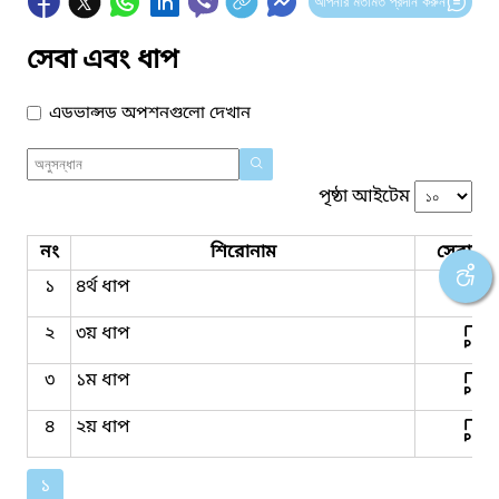
আপনার মতামত প্রদান করুন
সেবা এবং ধাপ
এডভান্সড অপশনগুলো দেখান
পৃষ্ঠা আইটেম
নং
শিরোনাম
সেবার ধ
১
৪র্থ ধাপ
২
৩য় ধাপ
৩
১ম ধাপ
৪
২য় ধাপ
১