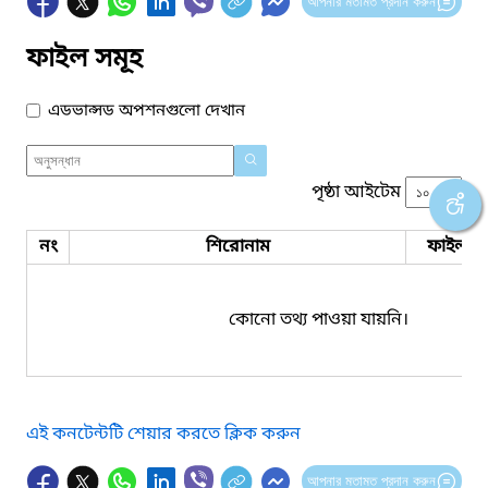
আপনার মতামত প্রদান করুন
ফাইল সমূহ
এডভান্সড অপশনগুলো দেখান
পৃষ্ঠা আইটেম
নং
শিরোনাম
ফাইল সম
কোনো তথ্য পাওয়া যায়নি।
এই কনটেন্টটি শেয়ার করতে ক্লিক করুন
আপনার মতামত প্রদান করুন