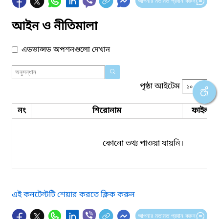
আপনার মতামত প্রদান করুন
আইন ও নীতিমালা
এডভান্সড অপশনগুলো দেখান
পৃষ্ঠা আইটেম
নং
শিরোনাম
ফাইল সম
কোনো তথ্য পাওয়া যায়নি।
এই কনটেন্টটি শেয়ার করতে ক্লিক করুন
আপনার মতামত প্রদান করুন