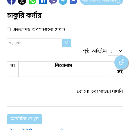
আপনার মতামত প্রদান করুন
চাকুরি কর্নার
এডভান্সড অপশনগুলো দেখান
পৃষ্ঠা আইটেম
নং
শিরোনাম
পিডিএ
সংযুক্ত
কোনো তথ্য পাওয়া যায়নি।
আর্কাইভ দেখুন